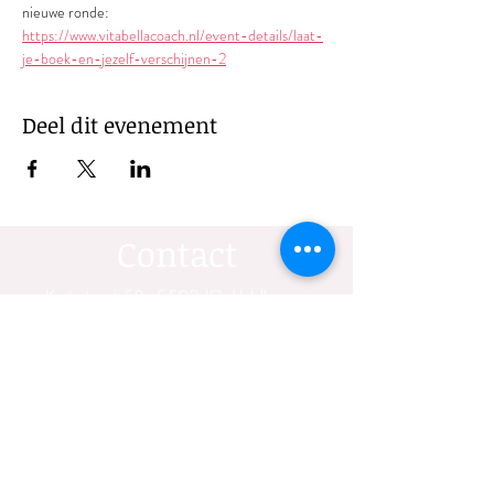
nieuwe ronde: 
https://www.vitabellacoach.nl/event-details/laat-
je-boek-en-jezelf-verschijnen-2
Deel dit evenement
Contact
Kruisstraat 58, 5502 JG, Veldhoven
isabel@vitabellacoach.nl
| Tel:
06
53247361