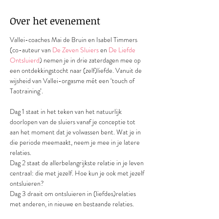
Over het evenement
Vallei-coaches Mai de Bruin en Isabel Timmers 
(co-auteur van 
De Zeven Sluiers
 en 
De Liefde 
Ontsluierd
) nemen je in drie zaterdagen mee op 
een ontdekkingstocht naar (zelf)liefde. Vanuit de 
wijsheid van Vallei-orgasme mét een ‘touch of 
Taotraining’.
Dag 1 staat in het teken van het natuurlijk 
doorlopen van de sluiers vanaf je conceptie tot 
aan het moment dat je volwassen bent. Wat je in 
die periode meemaakt, neem je mee in je latere 
relaties.
Dag 2 staat de allerbelangrijkste relatie in je leven 
centraal: die met jezelf. Hoe kun je ook met jezelf 
ontsluieren?
Dag 3 draait om ontsluieren in (liefdes)relaties 
met anderen, in nieuwe en bestaande relaties.