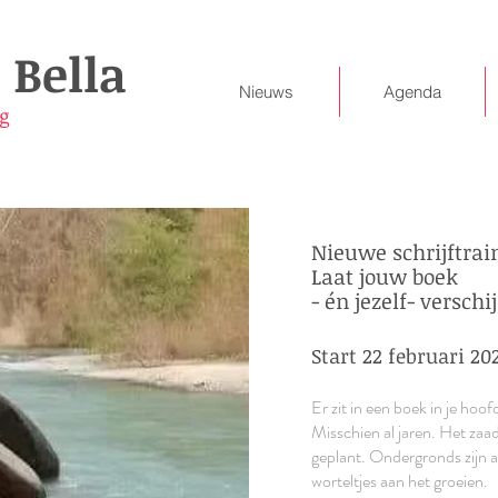
 Bella
Nieuws
Agenda
g
Nieuwe schrijftrai
Laat jouw boek
- én jezelf- verschi
Start 22 februari 20
Er zit in een boek in je hoof
Misschien al jaren. Het zaad
geplant. Ondergronds zijn a
worteltjes aan het groeien.