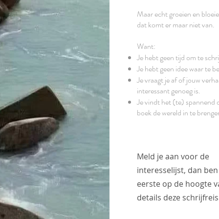
Maar echt groeien en bloei
dat komt er maar niet van.
Want:
Je hebt geen tijd om te schri
Je hebt geen idee waar te b
Je vraagt je af of jouw verha
interessant genoeg is.
Je vindt het (te) spannend
boek de wereld in te brenge
Meld je aan voor de
interesselijst, dan ben 
eerste op de hoogte va
details deze schrijfreis