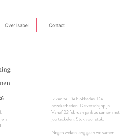
Over Isabel
Contact
ning:
jnen
26
Ik ken ze. De blokkades. De
onzekerheden. De verschijnpijn.
d.
Vanaf 22 februari ga ik ze samen met
je is
jou tackelen. Stuk voor stuk.
l
Negen weken lang gaan we samen