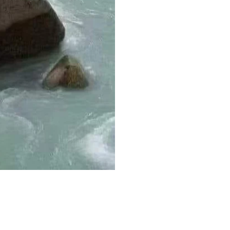
Contact
Kruisstraat 58, 5502 JG, Veldhoven
isabel@vitabellacoach.nl
| Tel: 06 53247361