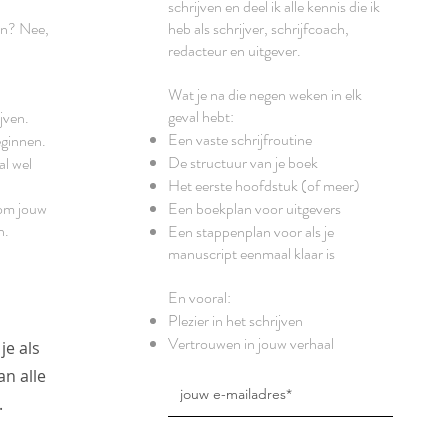
schrijven en deel ik alle kennis die ik
en? Nee,
heb als schrijver, schrijfcoach,
redacteur en uitgever.
Wat je na die negen weken in elk
geval hebt:
jven.
Een vaste schrijfroutine
eginnen.
De structuur van je boek
al wel
Het eerste hoofdstuk (of meer)
 om jouw
Een boekplan voor uitgevers
n.
Een stappenplan voor als je
manuscript eenmaal klaar is
En vooral:
Plezier in het schrijven
Vertrouwen in jouw verhaal
je als
n alle
.