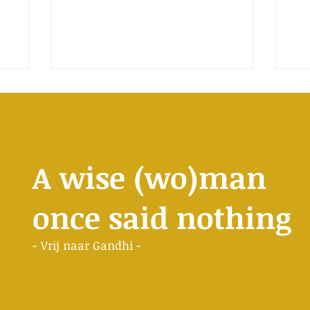
en, uit te
jn bed lag.
 En nog een
A wise (wo)man
once said nothing
- Vrij naar Gandhi -