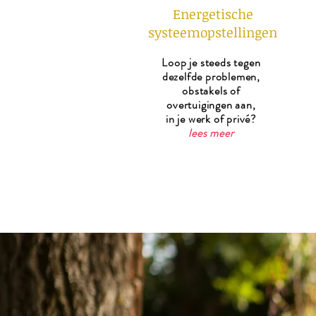
Energetische
systeemopstellingen
Loop je steeds tegen
dezelfde problemen,
obstakels of
overtuigingen aan,
in je werk of privé?
lees meer