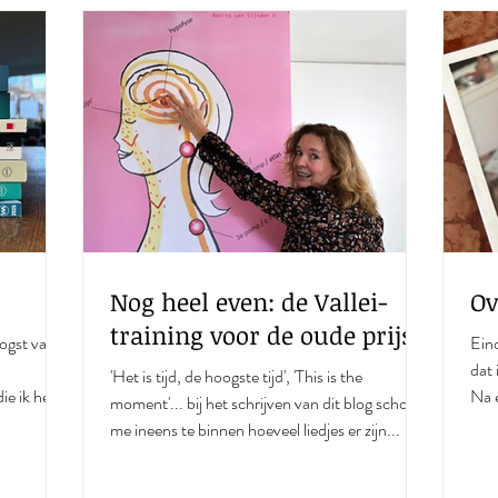
Nog heel even: de Vallei-training
Ov
voor de oude prijs
Nog heel even: de Vallei-
Ov
training voor de oude prijs
Eind
dat
'Het is tijd, de hoogste tijd', 'This is the
ie ik heb
Na 
moment'... bij het schrijven van dit blog schoot
beva
me ineens te binnen hoeveel liedjes er zijn...
a kerst een
oen. De