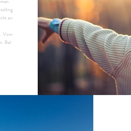
smen.
telling
icht en
.
n. Voor
n. Bel