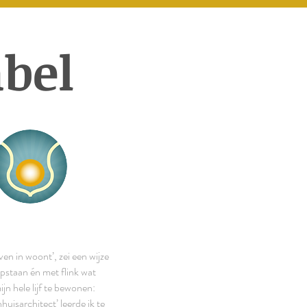
abel
even in woont’, zei een wijze
pstaan én met flink wat
n hele lijf te bewonen:
uisarchitect’ leerde ik te