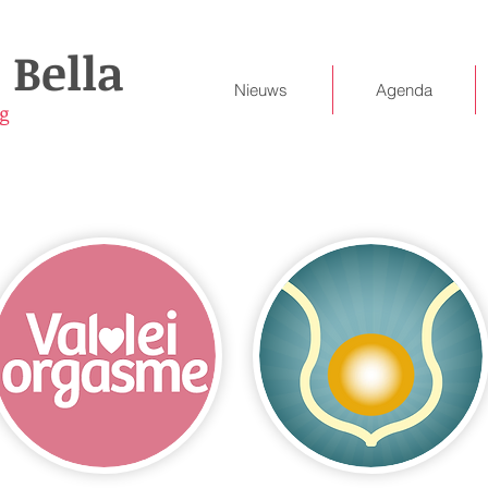
 Bella
Nieuws
Agenda
g