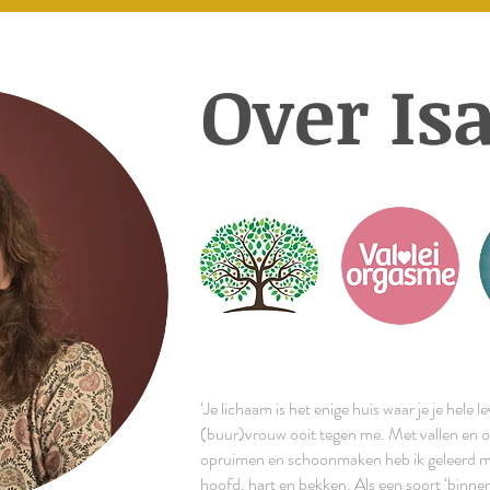
Over
Is
‘Je lichaam is het enige huis waar je je hele l
(buur)vrouw ooit tegen me. Met vallen en o
opruimen en schoonmaken heb ik geleerd mij
hoofd, hart en bekken. Als een soort ‘binnenh