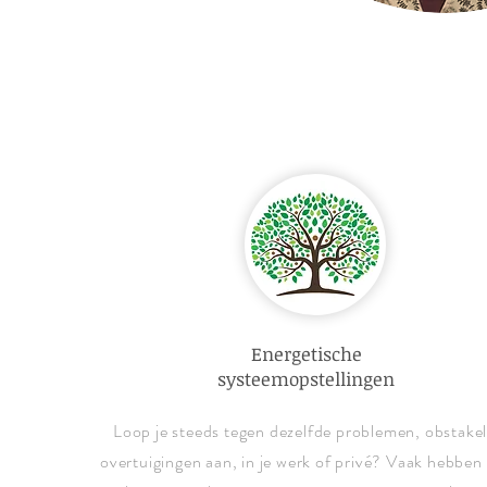
Energetische
systeemopstellingen
Loop je steeds tegen dezelfde problemen, obstakel
overtuigingen aan, in je werk of privé? Vaak hebben 