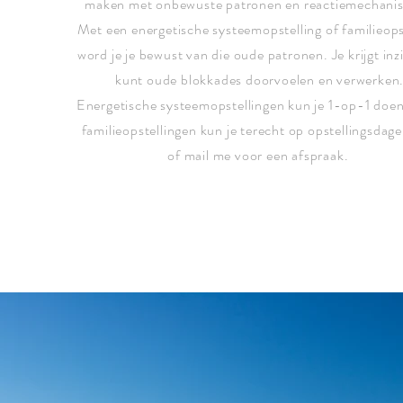
maken met onbewuste patronen en reactiemechani
Met een energetische systeemopstelling of familieops
word je je bewust van die oude patronen. Je krijgt inz
kunt oude blokkades doorvoelen en verwerken
Energetische systeemopstellingen kun je 1-op-1 doe
familieopstellingen kun je terecht op opstellingsdage
of mail me voor een afspraak.