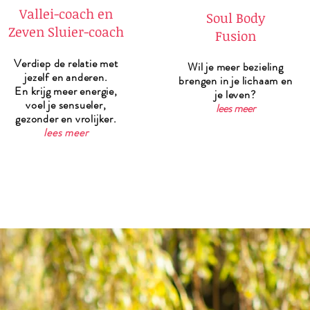
Vallei-coach en
Soul Body
Zeven Sluier-coach
Fusion
Verdiep de relatie met
Wil je meer bezieling
jezelf en anderen.
brengen in je lichaam en
En krijg meer energie,
je leven?
voel je sensueler,
lees meer
gezonder
en vrolijker
.
lees meer